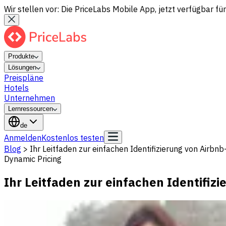
Wir stellen vor: Die PriceLabs Mobile App, jetzt verfügbar für
Produkte
Lösungen
Preispläne
Hotels
Unternehmen
Lernressourcen
de
Anmelden
Kostenlos testen
Blog
>
Ihr Leitfaden zur einfachen Identifizierung von Air
Dynamic Pricing
Ihr Leitfaden zur einfachen Identifi