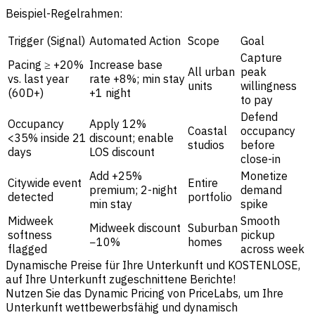
Beispiel-Regelrahmen:
Trigger (Signal)
Automated Action
Scope
Goal
Capture
Pacing ≥ +20%
Increase base
All urban
peak
vs. last year
rate +8%; min stay
units
willingness
(60D+)
+1 night
to pay
Defend
Occupancy
Apply 12%
Coastal
occupancy
<35% inside 21
discount; enable
studios
before
days
LOS discount
close-in
Add +25%
Monetize
Citywide event
Entire
premium; 2-night
demand
detected
portfolio
min stay
spike
Midweek
Smooth
Midweek discount
Suburban
softness
pickup
−10%
homes
flagged
across week
Dynamische Preise für Ihre Unterkunft und KOSTENLOSE,
auf Ihre Unterkunft zugeschnittene Berichte!
Nutzen Sie das Dynamic Pricing von PriceLabs, um Ihre
Unterkunft wettbewerbsfähig und dynamisch