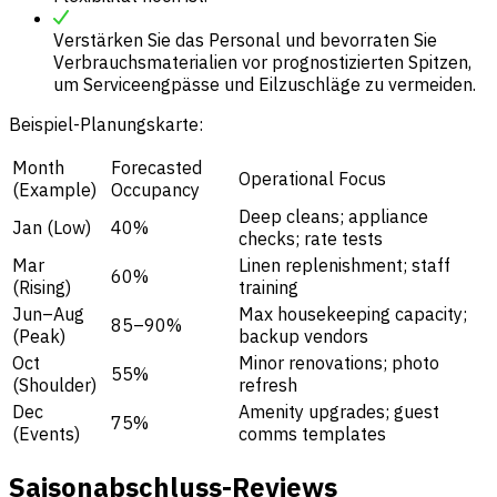
Verstärken Sie das Personal und bevorraten Sie
Verbrauchsmaterialien vor prognostizierten Spitzen,
um Serviceengpässe und Eilzuschläge zu vermeiden.
Beispiel-Planungskarte:
Month
Forecasted
Operational Focus
(Example)
Occupancy
Deep cleans; appliance
Jan (Low)
40%
checks; rate tests
Mar
Linen replenishment; staff
60%
(Rising)
training
Jun–Aug
Max housekeeping capacity;
85–90%
(Peak)
backup vendors
Oct
Minor renovations; photo
55%
(Shoulder)
refresh
Dec
Amenity upgrades; guest
75%
(Events)
comms templates
Saisonabschluss-Reviews