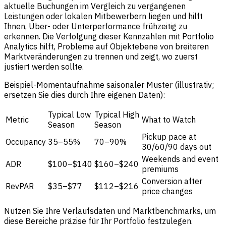
aktuelle Buchungen im Vergleich zu vergangenen
Leistungen oder lokalen Mitbewerbern liegen und hilft
Ihnen, Über- oder Unterperformance frühzeitig zu
erkennen. Die Verfolgung dieser Kennzahlen mit Portfolio
Analytics hilft, Probleme auf Objektebene von breiteren
Marktveränderungen zu trennen und zeigt, wo zuerst
justiert werden sollte.
Beispiel-Momentaufnahme saisonaler Muster (illustrativ;
ersetzen Sie dies durch Ihre eigenen Daten):
Typical Low
Typical High
Metric
What to Watch
Season
Season
Pickup pace at
Occupancy
35–55%
70–90%
30/60/90 days out
Weekends and event
ADR
$100–$140
$160–$240
premiums
Conversion after
RevPAR
$35–$77
$112–$216
price changes
Nutzen Sie Ihre Verlaufsdaten und Marktbenchmarks, um
diese Bereiche präzise für Ihr Portfolio festzulegen.