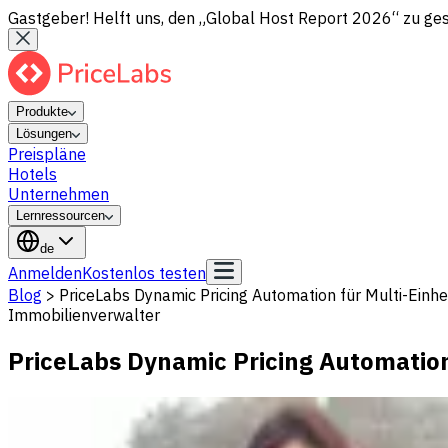
Gastgeber! Helft uns, den „Global Host Report 2026“ zu gesta
Produkte
Lösungen
Preispläne
Hotels
Unternehmen
Lernressourcen
de
Anmelden
Kostenlos testen
Blog
>
PriceLabs Dynamic Pricing Automation für Multi-Einhe
Immobilienverwalter
PriceLabs Dynamic Pricing Automation 