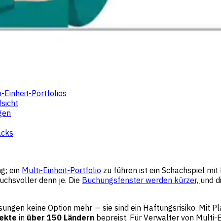
-Einheit-Portfolios
fsicht
gen
acks
g; ein
Multi-Einheit-Portfolio
zu führen ist ein Schachspiel mit
uchsvoller denn je. Die
Buchungsfenster werden kürzer,
und d
ngen keine Option mehr — sie sind ein Haftungsrisiko. Mit P
ekte
in
über 150 Ländern
bepreist. Für Verwalter von Multi-Ei