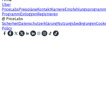
Über
PriceLabs
Preispläne
Kontakt
Karriere
Empfehlungsprogramm
Programm
Einloggen
Registrieren
@
PriceLabs
Sicherheit
Datenschutzerklärung
Nutzungsbedingungen
Cooki
Policy