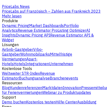
PriceLabs News
PriceLabs auf Französisch – Zahlen aus Frankreich 2023
Mehr lesen
Produkte
Dynamic Pricing
Market Dashboards
Portfolio
Analytics
Revenue Estimator Pro
Listing Optimizer
AI
Insights
Dynamic Pricing API
Revenue Estimator API &
Widget
Lösungen
Airbnb-Gastgeber
Vrbo-
Gastgeber
Wohnmobilparks
Mittelfristige
Vermietungen
Apart-
Hotels
Hotels
Integrationen
Unternehmen
Kostenlose Tools
Weltweiter STR-Index
Revenue
Estimator
Buchungsanalyse
Branchenevents
Ressourcen
Blog
Kundenreferenzen
Marktdaten
Innovation
Pressemitteilu
für Ferienvermietungen
Webinar zu Produktupdates
Support
Demo buchen
Kostenlos testen
Hilfe-Center
Ausbildung
Firma