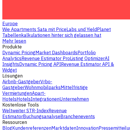
Europe
Wie Apartments Sata mit PriceLabs und YieldPlanet
Tabellenkalkulationen hinter sich gelassen hat
Mehr lesen
Produkte
Dynamic Pricing
Market Dashboards
Portfolio
Analytics
Revenue Estimator Pro
Listing Optimizer
AI
Insights
Dynamic Pricing API
Revenue Estimator API &
Widget
Lösungen
Airbnb-Gastgeber
Vrbo-
Gastgeber
Wohnmobilparks
Mittelfristige
Vermietungen
Apart-
Hotels
Hotels
Integrationen
Unternehmen
Kostenlose Tools
Weltweiter STR-Index
Revenue
Estimator
Buchungsanalyse
Branchenevents
Ressourcen
Blog
Kundenreferenzen
Marktdaten
Innovation
Pressemitteilu