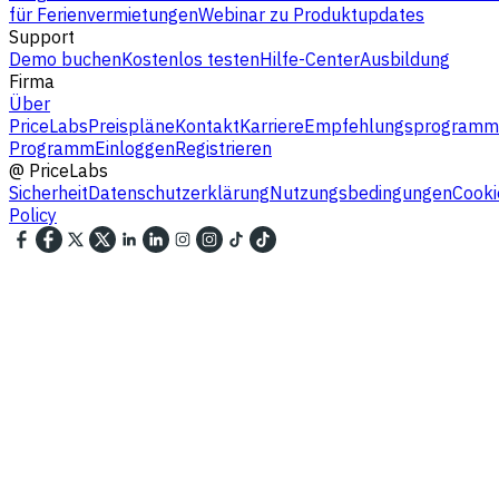
für Ferienvermietungen
Webinar zu Produktupdates
Support
Demo buchen
Kostenlos testen
Hilfe-Center
Ausbildung
Firma
Über
PriceLabs
Preispläne
Kontakt
Karriere
Empfehlungsprogramm
Programm
Einloggen
Registrieren
@
PriceLabs
Sicherheit
Datenschutzerklärung
Nutzungsbedingungen
Cooki
Policy