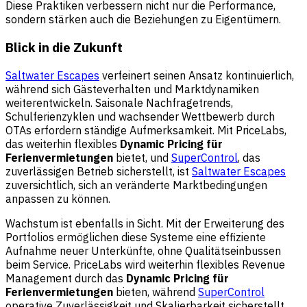
Diese Praktiken verbessern nicht nur die Performance,
sondern stärken auch die Beziehungen zu Eigentümern.
Blick in die Zukunft
Saltwater Escapes
verfeinert seinen Ansatz kontinuierlich,
während sich Gästeverhalten und Marktdynamiken
weiterentwickeln. Saisonale Nachfragetrends,
Schulferienzyklen und wachsender Wettbewerb durch
OTAs erfordern ständige Aufmerksamkeit. Mit PriceLabs,
das weiterhin flexibles
Dynamic Pricing für
Ferienvermietungen
bietet, und
SuperControl
, das
zuverlässigen Betrieb sicherstellt, ist
Saltwater Escapes
zuversichtlich, sich an veränderte Marktbedingungen
anpassen zu können.
Wachstum ist ebenfalls in Sicht. Mit der Erweiterung des
Portfolios ermöglichen diese Systeme eine effiziente
Aufnahme neuer Unterkünfte, ohne Qualitätseinbussen
beim Service. PriceLabs wird weiterhin flexibles Revenue
Management durch das
Dynamic Pricing für
Ferienvermietungen
bieten, während
SuperControl
operative Zuverlässigkeit und Skalierbarkeit sicherstellt.