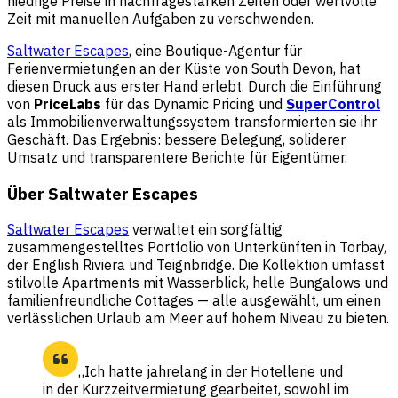
niedrige Preise in nachfragestarken Zeiten oder wertvolle
Zeit mit manuellen Aufgaben zu verschwenden.
Saltwater Escapes
, eine Boutique-Agentur für
Ferienvermietungen an der Küste von South Devon, hat
diesen Druck aus erster Hand erlebt. Durch die Einführung
von
PriceLabs
für das Dynamic Pricing und
SuperControl
als Immobilienverwaltungssystem transformierten sie ihr
Geschäft. Das Ergebnis: bessere Belegung, soliderer
Umsatz und transparentere Berichte für Eigentümer.
Über Saltwater Escapes
Saltwater Escapes
verwaltet ein sorgfältig
zusammengestelltes Portfolio von Unterkünften in Torbay,
der English Riviera und Teignbridge. Die Kollektion umfasst
stilvolle Apartments mit Wasserblick, helle Bungalows und
familienfreundliche Cottages — alle ausgewählt, um einen
verlässlichen Urlaub am Meer auf hohem Niveau zu bieten.
„Ich hatte jahrelang in der Hotellerie und
in der Kurzzeitvermietung gearbeitet, sowohl im