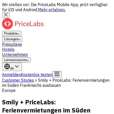
Wir stellen vor: Die PriceLabs Mobile App, jetzt verfügbar
für iOS und Android.
Mehr erfahren.
Produkte
Lösungen
Preispläne
Hotels
Unternehmen
Lernressourcen
de
Anmelden
Kostenlos testen
Customer Stories
>
Smily + PriceLabs: Ferienvermietungen
im Süden Frankreichs ausbauen
Europe
Smily + PriceLabs:
Ferienvermietungen im Süden