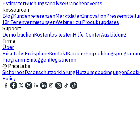
Estimator
Buchungsanalyse
Branchenevents
Ressourcen
Blog
Kundenreferenzen
Marktdaten
Innovation
Pressemitteilu
für Ferienvermietungen
Webinar zu Produktupdates
Support
Demo buchen
Kostenlos testen
Hilfe-Center
Ausbildung
Firma
Über
PriceLabs
Preispläne
Kontakt
Karriere
Empfehlungsprogramm
Programm
Einloggen
Registrieren
@
PriceLabs
Sicherheit
Datenschutzerklärung
Nutzungsbedingungen
Cooki
Policy