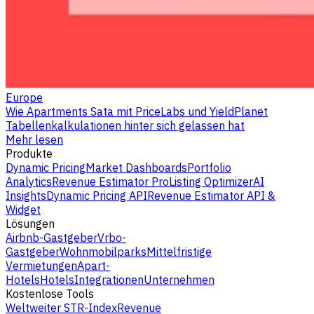
Europe
Wie Apartments Sata mit PriceLabs und YieldPlanet
Tabellenkalkulationen hinter sich gelassen hat
Mehr lesen
Produkte
Dynamic Pricing
Market Dashboards
Portfolio
Analytics
Revenue Estimator Pro
Listing Optimizer
AI
Insights
Dynamic Pricing API
Revenue Estimator API &
Widget
Lösungen
Airbnb-Gastgeber
Vrbo-
Gastgeber
Wohnmobilparks
Mittelfristige
Vermietungen
Apart-
Hotels
Hotels
Integrationen
Unternehmen
Kostenlose Tools
Weltweiter STR-Index
Revenue