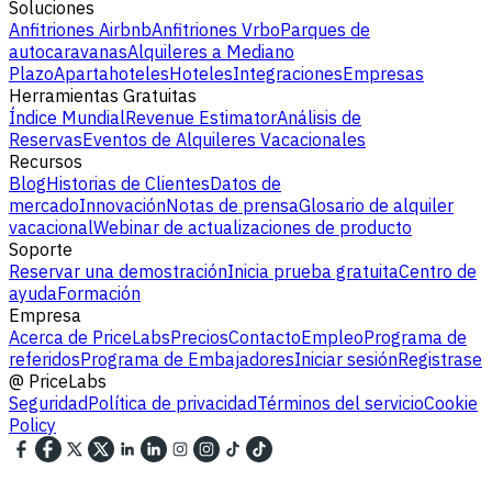
Soluciones
Anfitriones Airbnb
Anfitriones Vrbo
Parques de
autocaravanas
Alquileres a Mediano
Plazo
Apartahoteles
Hoteles
Integraciones
Empresas
Herramientas Gratuitas
Índice Mundial
Revenue Estimator
Análisis de
Reservas
Eventos de Alquileres Vacacionales
Recursos
Blog
Historias de Clientes
Datos de
mercado
Innovación
Notas de prensa
Glosario de alquiler
vacacional
Webinar de actualizaciones de producto
Soporte
Reservar una demostración
Inicia prueba gratuita
Centro de
ayuda
Formación
Empresa
Acerca de PriceLabs
Precios
Contacto
Empleo
Programa de
referidos
Programa de Embajadores
Iniciar sesión
Registrase
@
PriceLabs
Seguridad
Política de privacidad
Términos del servicio
Cookie
Policy