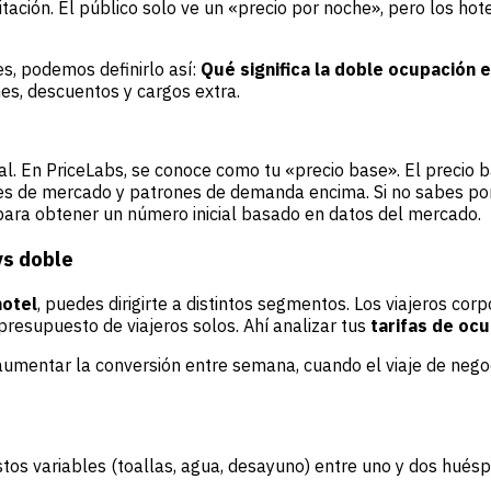
ión. El público solo ve un «precio por noche», pero los hote
s, podemos definirlo así:
Qué significa la doble ocupación e
es, descuentos y cargos extra.
al. En
PriceLabs
, se conoce como tu «precio base». El precio b
ores de mercado y patrones de demanda encima. Si no sabes po
ara obtener un número inicial basado en datos del mercado.
vs doble
hotel
, puedes dirigirte a distintos segmentos. Los viajeros cor
presupuesto de viajeros solos. Ahí analizar tus
tarifas de ocu
aumentar la conversión entre semana, cuando el viaje de negoc
stos variables (toallas, agua, desayuno) entre uno y dos hués