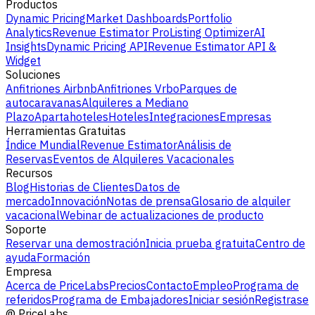
Productos
Dynamic Pricing
Market Dashboards
Portfolio
Analytics
Revenue Estimator Pro
Listing Optimizer
AI
Insights
Dynamic Pricing API
Revenue Estimator API &
Widget
Soluciones
Anfitriones Airbnb
Anfitriones Vrbo
Parques de
autocaravanas
Alquileres a Mediano
Plazo
Apartahoteles
Hoteles
Integraciones
Empresas
Herramientas Gratuitas
Índice Mundial
Revenue Estimator
Análisis de
Reservas
Eventos de Alquileres Vacacionales
Recursos
Blog
Historias de Clientes
Datos de
mercado
Innovación
Notas de prensa
Glosario de alquiler
vacacional
Webinar de actualizaciones de producto
Soporte
Reservar una demostración
Inicia prueba gratuita
Centro de
ayuda
Formación
Empresa
Acerca de PriceLabs
Precios
Contacto
Empleo
Programa de
referidos
Programa de Embajadores
Iniciar sesión
Registrase
@
PriceLabs