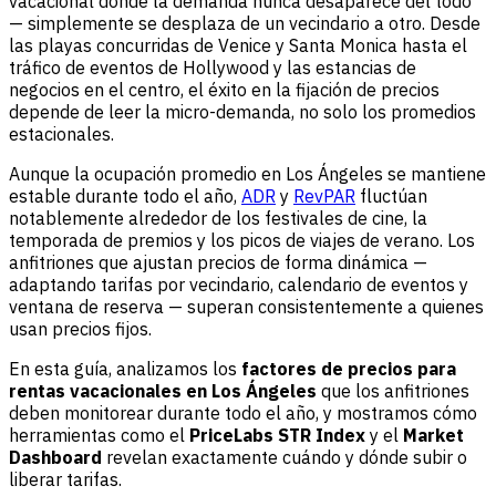
vacacional donde la demanda nunca desaparece del todo
— simplemente se desplaza de un vecindario a otro. Desde
las playas concurridas de Venice y Santa Monica hasta el
tráfico de eventos de Hollywood y las estancias de
negocios en el centro, el éxito en la fijación de precios
depende de leer la micro-demanda, no solo los promedios
estacionales.
Aunque la ocupación promedio en Los Ángeles se mantiene
estable durante todo el año,
ADR
y
RevPAR
fluctúan
notablemente alrededor de los festivales de cine, la
temporada de premios y los picos de viajes de verano. Los
anfitriones que ajustan precios de forma dinámica —
adaptando tarifas por vecindario, calendario de eventos y
ventana de reserva — superan consistentemente a quienes
usan precios fijos.
En esta guía, analizamos los
factores de precios para
rentas vacacionales en Los Ángeles
que los anfitriones
deben monitorear durante todo el año, y mostramos cómo
herramientas como el
PriceLabs STR Index
y el
Market
Dashboard
revelan exactamente cuándo y dónde subir o
liberar tarifas.