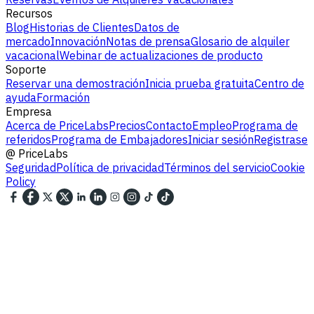
Recursos
Blog
Historias de Clientes
Datos de
mercado
Innovación
Notas de prensa
Glosario de alquiler
vacacional
Webinar de actualizaciones de producto
Soporte
Reservar una demostración
Inicia prueba gratuita
Centro de
ayuda
Formación
Empresa
Acerca de PriceLabs
Precios
Contacto
Empleo
Programa de
referidos
Programa de Embajadores
Iniciar sesión
Registrase
@
PriceLabs
Seguridad
Política de privacidad
Términos del servicio
Cookie
Policy