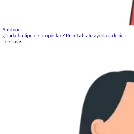
Anfitrión
¿Ciudad o tipo de propiedad? PriceLabs te ayuda a decidir
Leer más