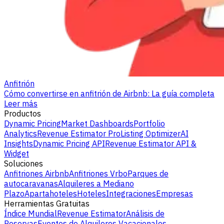
Anfitrión
Cómo convertirse en anfitrión de Airbnb: La guía completa
Leer más
Productos
Dynamic Pricing
Market Dashboards
Portfolio
Analytics
Revenue Estimator Pro
Listing Optimizer
AI
Insights
Dynamic Pricing API
Revenue Estimator API &
Widget
Soluciones
Anfitriones Airbnb
Anfitriones Vrbo
Parques de
autocaravanas
Alquileres a Mediano
Plazo
Apartahoteles
Hoteles
Integraciones
Empresas
Herramientas Gratuitas
Índice Mundial
Revenue Estimator
Análisis de
Reservas
Eventos de Alquileres Vacacionales