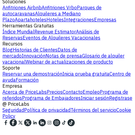
Soluciones
Anfitriones Airbnb
Anfitriones Vrbo
Parques de
autocaravanas
Alquileres a Mediano
Plazo
Apartahoteles
Hoteles
Integraciones
Empresas
Herramientas Gratuitas
Índice Mundial
Revenue Estimator
Análisis de
Reservas
Eventos de Alquileres Vacacionales
Recursos
Blog
Historias de Clientes
Datos de
mercado
Innovación
Notas de prensa
Glosario de alquiler
vacacional
Webinar de actualizaciones de producto
Soporte
Reservar una demostración
Inicia prueba gratuita
Centro de
ayuda
Formación
Empresa
Acerca de PriceLabs
Precios
Contacto
Empleo
Programa de
referidos
Programa de Embajadores
Iniciar sesión
Registrase
@
PriceLabs
Seguridad
Política de privacidad
Términos del servicio
Cookie
Policy