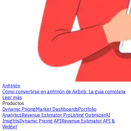
Anfitrión
Cómo convertirse en anfitrión de Airbnb: La guía completa
Leer más
Productos
Dynamic Pricing
Market Dashboards
Portfolio
Analytics
Revenue Estimator Pro
Listing Optimizer
AI
Insights
Dynamic Pricing API
Revenue Estimator API &
Widget