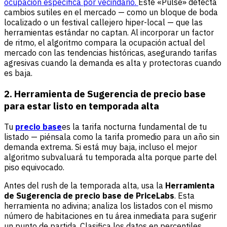
ocupación específica por vecindario.
Este «Pulse» detecta
cambios sutiles en el mercado — como un bloque de boda
localizado o un festival callejero hiper-local — que las
herramientas estándar no captan. Al incorporar un factor
de ritmo, el algoritmo compara la ocupación actual del
mercado con las tendencias históricas, asegurando tarifas
agresivas cuando la demanda es alta y protectoras cuando
es baja.
2. Herramienta de Sugerencia de precio base
para estar listo en temporada alta
Tu
precio base
es la tarifa nocturna fundamental de tu
listado — piénsala como la tarifa promedio para un año sin
demanda extrema. Si está muy baja, incluso el mejor
algoritmo subvaluará tu temporada alta porque parte del
piso equivocado.
Antes del rush de la temporada alta, usa la
Herramienta
de Sugerencia de precio base de PriceLabs
. Esta
herramienta no adivina; analiza los listados con el mismo
número de habitaciones en tu área inmediata para sugerir
un punto de partida. Clasifica los datos en percentiles,