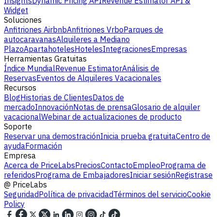
Insights
Dynamic Pricing API
Revenue Estimator API &
Widget
Soluciones
Anfitriones Airbnb
Anfitriones Vrbo
Parques de
autocaravanas
Alquileres a Mediano
Plazo
Apartahoteles
Hoteles
Integraciones
Empresas
Herramientas Gratuitas
Índice Mundial
Revenue Estimator
Análisis de
Reservas
Eventos de Alquileres Vacacionales
Recursos
Blog
Historias de Clientes
Datos de
mercado
Innovación
Notas de prensa
Glosario de alquiler
vacacional
Webinar de actualizaciones de producto
Soporte
Reservar una demostración
Inicia prueba gratuita
Centro de
ayuda
Formación
Empresa
Acerca de PriceLabs
Precios
Contacto
Empleo
Programa de
referidos
Programa de Embajadores
Iniciar sesión
Registrase
@
PriceLabs
Seguridad
Política de privacidad
Términos del servicio
Cookie
Policy