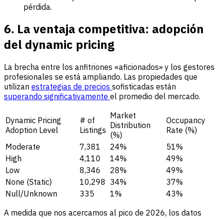
pérdida.
6. La ventaja competitiva: adopción
del dynamic pricing
La brecha entre los anfitriones «aficionados» y los gestores
profesionales se está ampliando. Las propiedades que
utilizan
estrategias de precios
sofisticadas están
superando significativamente
el promedio del mercado.
Market
Dynamic Pricing
# of
Occupancy
Distribution
Adoption Level
Listings
Rate (%)
(%)
Moderate
7,381
24%
51%
High
4,110
14%
49%
Low
8,346
28%
49%
None (Static)
10,298
34%
37%
Null/Unknown
335
1%
43%
A medida que nos acercamos al pico de 2026, los datos