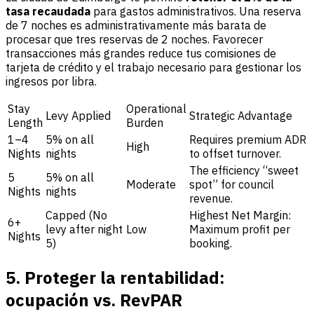
tasa recaudada
para gastos administrativos. Una reserva
de 7 noches es administrativamente más barata de
procesar que tres reservas de 2 noches. Favorecer
transacciones más grandes reduce tus comisiones de
tarjeta de crédito y el trabajo necesario para gestionar los
ingresos por libra.
Stay
Operational
Levy Applied
Strategic Advantage
Length
Burden
1–4
5% on all
Requires premium ADR
High
Nights
nights
to offset turnover.
The efficiency “sweet
5
5% on all
Moderate
spot” for council
Nights
nights
revenue.
Capped (No
Highest Net Margin:
6+
levy after night
Low
Maximum profit per
Nights
5)
booking.
5. Proteger la rentabilidad:
ocupación vs. RevPAR