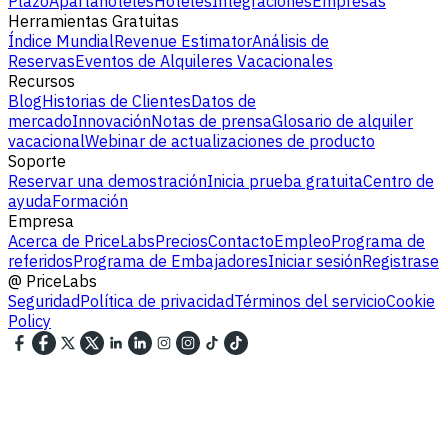
Plazo
Apartahoteles
Hoteles
Integraciones
Empresas
Herramientas Gratuitas
Índice Mundial
Revenue Estimator
Análisis de
Reservas
Eventos de Alquileres Vacacionales
Recursos
Blog
Historias de Clientes
Datos de
mercado
Innovación
Notas de prensa
Glosario de alquiler
vacacional
Webinar de actualizaciones de producto
Soporte
Reservar una demostración
Inicia prueba gratuita
Centro de
ayuda
Formación
Empresa
Acerca de PriceLabs
Precios
Contacto
Empleo
Programa de
referidos
Programa de Embajadores
Iniciar sesión
Registrase
@
PriceLabs
Seguridad
Política de privacidad
Términos del servicio
Cookie
Policy