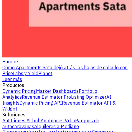
Europe
Cómo Apartments Sata dejó atrás las hojas de cálculo con
PriceLabs y YieldPlanet
Leer más
Productos
Dynamic Pricing
Market Dashboards
Portfolio
Analytics
Revenue Estimator Pro
Listing Optimizer
AI
Insights
Dynamic Pricing API
Revenue Estimator API &
Widget
Soluciones
Anfitriones Airbnb
Anfitriones Vrbo
Parques de
autocaravanas
Alquileres a Mediano