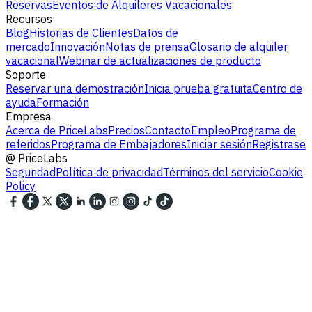
Reservas
Eventos de Alquileres Vacacionales
Recursos
Blog
Historias de Clientes
Datos de
mercado
Innovación
Notas de prensa
Glosario de alquiler
vacacional
Webinar de actualizaciones de producto
Soporte
Reservar una demostración
Inicia prueba gratuita
Centro de
ayuda
Formación
Empresa
Acerca de PriceLabs
Precios
Contacto
Empleo
Programa de
referidos
Programa de Embajadores
Iniciar sesión
Registrase
@
PriceLabs
Seguridad
Política de privacidad
Términos del servicio
Cookie
Policy