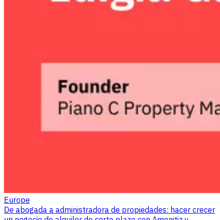
Europe
De abogada a administradora de propiedades: hacer crecer
un negocio de alquiler de corto plazo con Amenitiz y