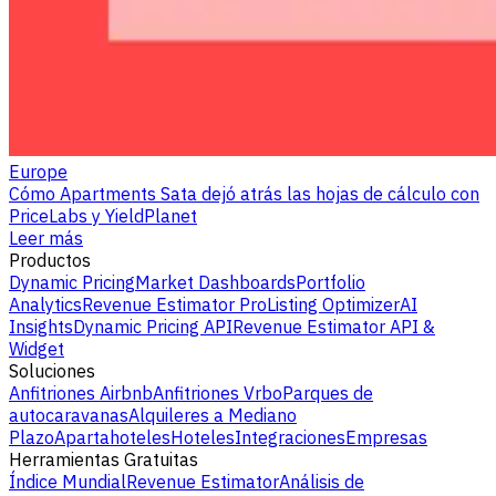
Europe
Cómo Apartments Sata dejó atrás las hojas de cálculo con
PriceLabs y YieldPlanet
Leer más
Productos
Dynamic Pricing
Market Dashboards
Portfolio
Analytics
Revenue Estimator Pro
Listing Optimizer
AI
Insights
Dynamic Pricing API
Revenue Estimator API &
Widget
Soluciones
Anfitriones Airbnb
Anfitriones Vrbo
Parques de
autocaravanas
Alquileres a Mediano
Plazo
Apartahoteles
Hoteles
Integraciones
Empresas
Herramientas Gratuitas
Índice Mundial
Revenue Estimator
Análisis de