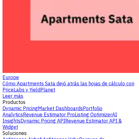
Europe
Cómo Apartments Sata dejó atrás las hojas de cálculo con
PriceLabs y YieldPlanet
Leer más
Productos
Dynamic Pricing
Market Dashboards
Portfolio
Analytics
Revenue Estimator Pro
Listing Optimizer
AI
Insights
Dynamic Pricing API
Revenue Estimator API &
Widget
Soluciones