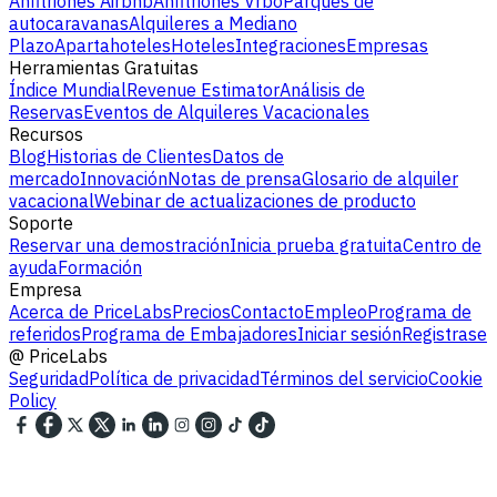
Anfitriones Airbnb
Anfitriones Vrbo
Parques de
autocaravanas
Alquileres a Mediano
Plazo
Apartahoteles
Hoteles
Integraciones
Empresas
Herramientas Gratuitas
Índice Mundial
Revenue Estimator
Análisis de
Reservas
Eventos de Alquileres Vacacionales
Recursos
Blog
Historias de Clientes
Datos de
mercado
Innovación
Notas de prensa
Glosario de alquiler
vacacional
Webinar de actualizaciones de producto
Soporte
Reservar una demostración
Inicia prueba gratuita
Centro de
ayuda
Formación
Empresa
Acerca de PriceLabs
Precios
Contacto
Empleo
Programa de
referidos
Programa de Embajadores
Iniciar sesión
Registrase
@
PriceLabs
Seguridad
Política de privacidad
Términos del servicio
Cookie
Policy