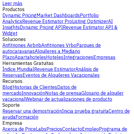
Leer más
Productos
Dynamic Pricing
Market Dashboards
Portfolio
Analytics
Revenue Estimator Pro
Listing Optimizer
AI
Insights
Dynamic Pricing API
Revenue Estimator API &
Widget
Soluciones
Anfitriones Airbnb
Anfitriones Vrbo
Parques de
autocaravanas
Alquileres a Mediano
Plazo
Apartahoteles
Hoteles
Integraciones
Empresas
Herramientas Gratuitas
Índice Mundial
Revenue Estimator
Análisis de
Reservas
Eventos de Alquileres Vacacionales
Recursos
Blog
Historias de Clientes
Datos de
mercado
Innovación
Notas de prensa
Glosario de alquiler
vacacional
Webinar de actualizaciones de producto
Soporte
Reservar una demostración
Inicia prueba gratuita
Centro de
ayuda
Formación
Empresa
Acerca de PriceLabs
Precios
Contacto
Empleo
Programa de