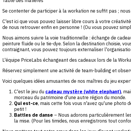
Table des matières
Se contenter de participer à la workation ne suffit pas ; nou
C'est ici que vous pouvez laisser libre cours à votre créati
de nous retrouver enfin en personne ! (Ou vous pouvez simple
Nous aimons suivre la voie traditionnelle : échange de cadeau
peinture fluide ou le tie-dye. Selon la destination choisie,
contraignant, vous pouvez toujours externaliser l'organisatio
L'équipe PriceLabs échangeant des cadeaux lors de la Worka
Réservez simplement une activité de team-building et observ
Voici quelques idées amusantes de nos maîtres du jeu experts,
C'est le jeu du
cadeau mystère (white elephant)
, ma
morceau du patrimoine d'une autre région du monde.
Qui est-ce
, mais cette fois vous n'avez qu'une photo d
petit !
Battles de danse
– Nous adorons particulièrement les 
la mise. (Pour les timides, nous enregistrons tout con