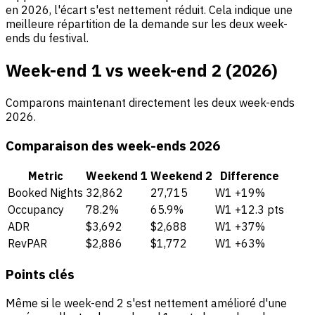
en 2026, l'écart s'est nettement réduit. Cela indique une
meilleure répartition de la demande sur les deux week-
ends du festival.
Week-end 1 vs week-end 2 (2026)
Comparons maintenant directement les deux week-ends
2026.
Comparaison des week-ends 2026
Metric
Weekend 1
Weekend 2
Difference
Booked Nights
32,862
27,715
W1 +19%
Occupancy
78.2%
65.9%
W1 +12.3 pts
ADR
$3,692
$2,688
W1 +37%
RevPAR
$2,886
$1,772
W1 +63%
Points clés
Même si le week-end 2 s'est nettement amélioré d'une