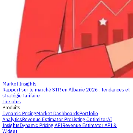
Market Insights
Rapport sur le marché STR en Albanie 2026 : tendances et
stratégie tarifaire
Lire plus
Produits
Dynamic Pricing
Market Dashboards
Portfolio
Analytics
Revenue Estimator Pro
Listing Optimizer
AI
Insights
Dynamic Pricing API
Revenue Estimator API &
Widget