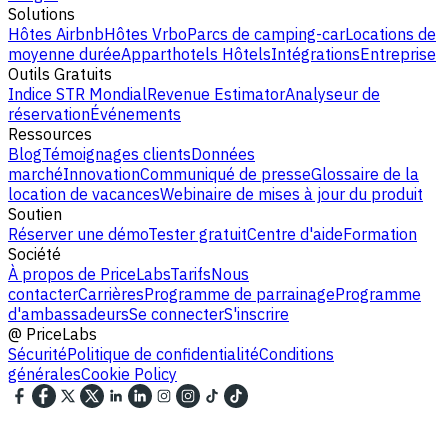
Solutions
Hôtes Airbnb
Hôtes Vrbo
Parcs de camping-car
Locations de
moyenne durée
Apparthotels
Hôtels
Intégrations
Entreprise
Outils Gratuits
Indice STR Mondial
Revenue Estimator
Analyseur de
réservation
Événements
Ressources
Blog
Témoignages clients
Données
marché
Innovation
Communiqué de presse
Glossaire de la
location de vacances
Webinaire de mises à jour du produit
Soutien
Réserver une démo
Tester gratuit
Centre d'aide
Formation
Société
À propos de PriceLabs
Tarifs
Nous
contacter
Carrières
Programme de parrainage
Programme
d'ambassadeurs
Se connecter
S'inscrire
@
PriceLabs
Sécurité
Politique de confidentialité
Conditions
générales
Cookie Policy