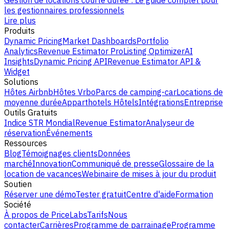
Gestion de locations courte durée : Le guide complet pour
les gestionnaires professionnels
Lire plus
Produits
Dynamic Pricing
Market Dashboards
Portfolio
Analytics
Revenue Estimator Pro
Listing Optimizer
AI
Insights
Dynamic Pricing API
Revenue Estimator API &
Widget
Solutions
Hôtes Airbnb
Hôtes Vrbo
Parcs de camping-car
Locations de
moyenne durée
Apparthotels
Hôtels
Intégrations
Entreprise
Outils Gratuits
Indice STR Mondial
Revenue Estimator
Analyseur de
réservation
Événements
Ressources
Blog
Témoignages clients
Données
marché
Innovation
Communiqué de presse
Glossaire de la
location de vacances
Webinaire de mises à jour du produit
Soutien
Réserver une démo
Tester gratuit
Centre d'aide
Formation
Société
À propos de PriceLabs
Tarifs
Nous
contacter
Carrières
Programme de parrainage
Programme