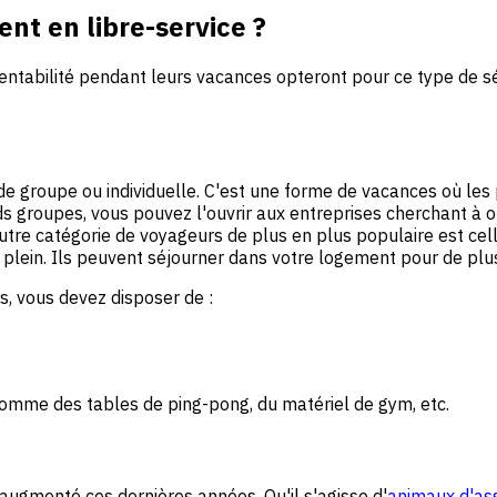
ent en libre-service ?
rentabilité pendant leurs vacances opteront pour ce type de sé
de groupe ou individuelle. C'est une forme de vacances où les p
s groupes, vous pouvez l'ouvrir aux entreprises cherchant à or
autre catégorie de voyageurs de plus en plus populaire est ce
 plein. Ils peuvent séjourner dans votre logement pour de plu
, vous devez disposer de :
 comme des tables de ping-pong, du matériel de gym, etc.
ugmenté ces dernières années. Qu'il s'agisse d'
animaux d'as