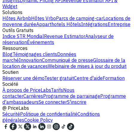
Insights
Dynamic Pricing API
Revenue Estimator API &
Widget
Solutions
Hôtes Airbnb
Hôtes Vrbo
Parcs de camping-car
Locations de
moyenne durée
Apparthotels
Hôtels
Intégrations
Entreprise
Outils Gratuits
Indice STR Mondial
Revenue Estimator
Analyseur de
réservation
Événements
Ressources
Blog
Témoignages clients
Données
marché
Innovation
Communiqué de presse
Glossaire de la
location de vacances
Webinaire de mises à jour du produit
Soutien
Réserver une démo
Tester gratuit
Centre d'aide
Formation
Société
À propos de PriceLabs
Tarifs
Nous
contacter
Carrières
Programme de parrainage
Programme
d'ambassadeurs
Se connecter
S'inscrire
@
PriceLabs
Sécurité
Politique de confidentialité
Conditions
générales
Cookie Policy