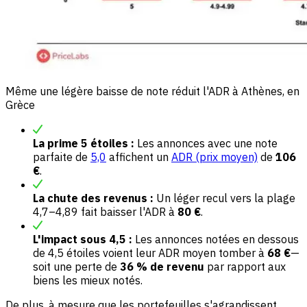
Même une légère baisse de note réduit l'ADR à Athènes, en
Grèce
La prime 5 étoiles :
Les annonces avec une note
parfaite de
5,0
affichent un
ADR (prix moyen)
de
106
€
.
La chute des revenus :
Un léger recul vers la plage
4,7–4,89 fait baisser l'ADR à
80 €
.
L'impact sous 4,5 :
Les annonces notées en dessous
de 4,5 étoiles voient leur ADR moyen tomber à
68 €
—
soit une perte de
36 % de revenu
par rapport aux
biens les mieux notés.
De plus, à mesure que les portefeuilles s'agrandissent,