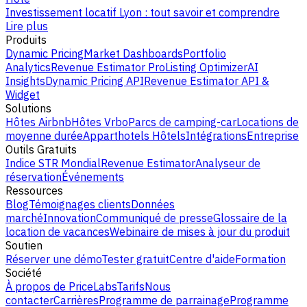
Investissement locatif Lyon : tout savoir et comprendre
Lire plus
Produits
Dynamic Pricing
Market Dashboards
Portfolio
Analytics
Revenue Estimator Pro
Listing Optimizer
AI
Insights
Dynamic Pricing API
Revenue Estimator API &
Widget
Solutions
Hôtes Airbnb
Hôtes Vrbo
Parcs de camping-car
Locations de
moyenne durée
Apparthotels
Hôtels
Intégrations
Entreprise
Outils Gratuits
Indice STR Mondial
Revenue Estimator
Analyseur de
réservation
Événements
Ressources
Blog
Témoignages clients
Données
marché
Innovation
Communiqué de presse
Glossaire de la
location de vacances
Webinaire de mises à jour du produit
Soutien
Réserver une démo
Tester gratuit
Centre d'aide
Formation
Société
À propos de PriceLabs
Tarifs
Nous
contacter
Carrières
Programme de parrainage
Programme