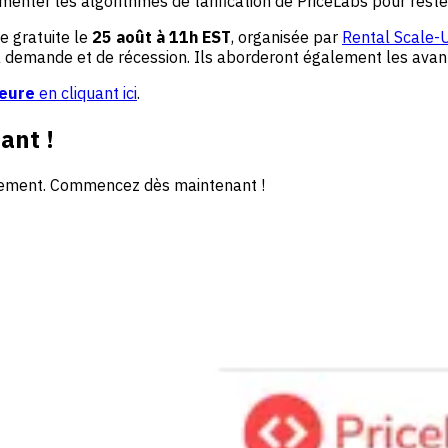
ter les algorithmes de tarification de PriceLabs pour rester à
e gratuite le
25 août à 11h EST
, organisée par
Rental Scale-
demande et de récession. Ils aborderont également les avanta
heure
en cliquant ici
.
ant !
uitement. Commencez dès maintenant !