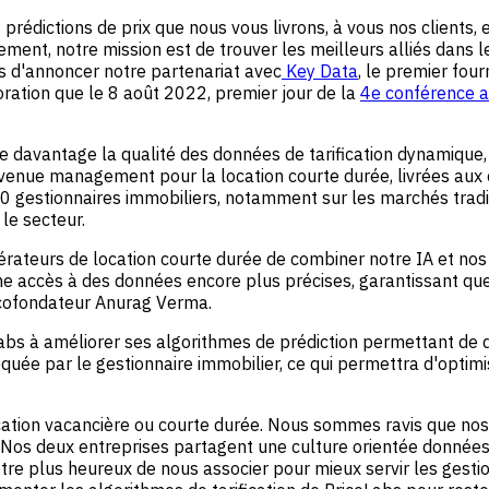
rédictions de prix que nous vous livrons, à vous nos clients,
ent, notre mission est de trouver les meilleurs alliés dans le
 d'annoncer notre partenariat avec
Key Data
, le premier fou
ration que le 8 août 2022, premier jour de la
4e conférence 
ore davantage la qualité des données de tarification dynamiq
venue management pour la location courte durée, livrées aux c
gestionnaires immobiliers, notamment sur les marchés traditi
le secteur.
pérateurs de location courte durée de combiner notre IA et no
e accès à des données encore plus précises, garantissant que 
e cofondateur Anurag Verma.
bs à améliorer ses algorithmes de prédiction permettant de dé
uée par le gestionnaire immobilier, ce qui permettra d'optimis
ation vacancière ou courte durée. Nous sommes ravis que nos d
 Nos deux entreprises partagent une culture orientée données,
 être plus heureux de nous associer pour mieux servir les gesti