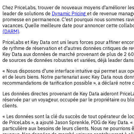
Chez PriceLabs, trouver de nouveaux moyens d'améliorer les p
leader de solutions de
Dynamic Pricing
et de revenue managem
promesse en permanence. C'est pourquoi nous sommes ravis
vacances. Quelle meilleure date pour annoncer cette collabo
(DARM)
.
PriceLabs et Key Data ont uni leurs forces pour affiner enc
de rythme de réservation et d'autres données critiques de re
Key Data aux données de marché provenant de plus de 2 600 
de sources de données robustes et variées, déjà leader dans 
« Nous disposons d'une interface intuitive qui permet aux o
et de leurs biens. Notre partenariat avec Key Data nous donn
recommandations de tarification possible », a déclaré notr
Les données directes provenant de Key Data aideront PriceLa
réservée par un voyageur, occupée par le propriétaire ou bloq
clients.
« Les données sont la clé du succès de tout opérateur de loc
de PriceLabs », a ajouté Jason Sprenkle, PDG de Key Data. «
particulière aux besoins de leurs clients. Nous ne pourrions