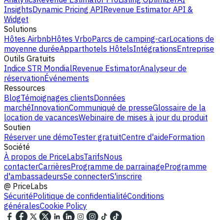
Insights
Dynamic Pricing API
Revenue Estimator API &
Widget
Solutions
Hôtes Airbnb
Hôtes Vrbo
Parcs de camping-car
Locations de
moyenne durée
Apparthotels
Hôtels
Intégrations
Entreprise
Outils Gratuits
Indice STR Mondial
Revenue Estimator
Analyseur de
réservation
Événements
Ressources
Blog
Témoignages clients
Données
marché
Innovation
Communiqué de presse
Glossaire de la
location de vacances
Webinaire de mises à jour du produit
Soutien
Réserver une démo
Tester gratuit
Centre d'aide
Formation
Société
À propos de PriceLabs
Tarifs
Nous
contacter
Carrières
Programme de parrainage
Programme
d'ambassadeurs
Se connecter
S'inscrire
@
PriceLabs
Sécurité
Politique de confidentialité
Conditions
générales
Cookie Policy