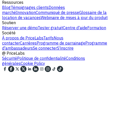
Ressources
Blog
Témoignages clients
Données
marché
Innovation
Communiqué de presse
Glossaire de la
location de vacances
Webinaire de mises à jour du produit
Soutien
Réserver une démo
Tester gratuit
Centre d'aide
Formation
Société
À propos de PriceLabs
Tarifs
Nous
contacter
Carrières
Programme de parrainage
Programme
d'ambassadeurs
Se connecter
S'inscrire
@
PriceLabs
Sécurité
Politique de confidentialité
Conditions
générales
Cookie Policy