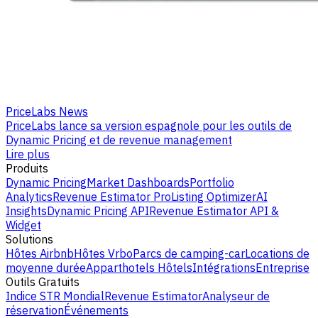
PriceLabs News
PriceLabs lance sa version espagnole pour les outils de
Dynamic Pricing et de revenue management
Lire plus
Produits
Dynamic Pricing
Market Dashboards
Portfolio
Analytics
Revenue Estimator Pro
Listing Optimizer
AI
Insights
Dynamic Pricing API
Revenue Estimator API &
Widget
Solutions
Hôtes Airbnb
Hôtes Vrbo
Parcs de camping-car
Locations de
moyenne durée
Apparthotels
Hôtels
Intégrations
Entreprise
Outils Gratuits
Indice STR Mondial
Revenue Estimator
Analyseur de
réservation
Événements