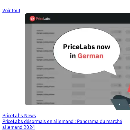
Voir tout
PriceLabs News
PriceLabs désormais en allemand : Panorama du marché
allemand 2024