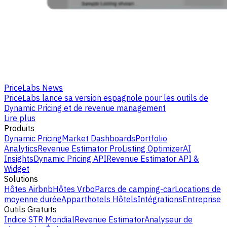
PriceLabs News
PriceLabs lance sa version espagnole pour les outils de
Dynamic Pricing et de revenue management
Lire plus
Produits
Dynamic Pricing
Market Dashboards
Portfolio
Analytics
Revenue Estimator Pro
Listing Optimizer
AI
Insights
Dynamic Pricing API
Revenue Estimator API &
Widget
Solutions
Hôtes Airbnb
Hôtes Vrbo
Parcs de camping-car
Locations de
moyenne durée
Apparthotels
Hôtels
Intégrations
Entreprise
Outils Gratuits
Indice STR Mondial
Revenue Estimator
Analyseur de