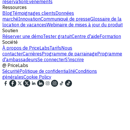
réservation
Événements
Ressources
Blog
Témoignages clients
Données
marché
Innovation
Communiqué de presse
Glossaire de la
location de vacances
Webinaire de mises à jour du produit
Soutien
Réserver une démo
Tester gratuit
Centre d'aide
Formation
Société
À propos de PriceLabs
Tarifs
Nous
contacter
Carrières
Programme de parrainage
Programme
d'ambassadeurs
Se connecter
S'inscrire
@
PriceLabs
Sécurité
Politique de confidentialité
Conditions
générales
Cookie Policy