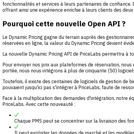
fonctionnalités et services à leurs partenaires de confiance. 
offrant ainsi une expérience enrichie à leurs clients des deux
Pourquoi cette nouvelle Open API ?
Le Dynamic Pricing gagne du terrain auprès des gestionnaire
réservées en ligne, la valeur du Dynamic Pricing devient év
La nouvelle Dynamic Pricing API de PriceLabs permettra à to
Pour envoyer nos prix aux plateformes de réservation, nous
portée, nous nous intégrons à plus de cinquante (50) logicie
Toutefois, il existe des centaines de logiciels de gestion de 
pouvaient jusqu'ici pas s'intégrer à PriceLabs, faute de ress
Face à la multiplication des demandes d'intégration, notre é
PriceLabs. Avec cette nouveauté :
Chaque PMS peut se concentrer sur la livraison des fonc
Il peut exploiter les données de marché et les modèles