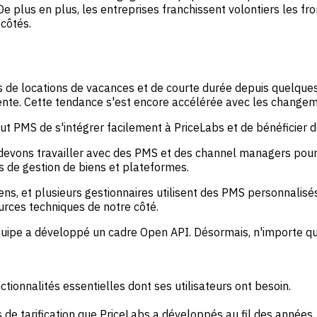
De plus en plus, les entreprises franchissent volontiers les fro
 côtés.
s de locations de vacances et de courte durée depuis quelque
idente. Cette tendance s'est encore accélérée avec les chang
ut PMS de s'intégrer facilement à PriceLabs et de bénéficier 
 devons travailler avec des PMS et des channel managers pour
ls de gestion de biens et plateformes.
biens, et plusieurs gestionnaires utilisent des PMS personnalis
ources techniques de notre côté.
quipe a développé un cadre Open API. Désormais, n'importe qui 
tionnalités essentielles dont ses utilisateurs ont besoin.
 de tarification que PriceLabs a développés au fil des années.