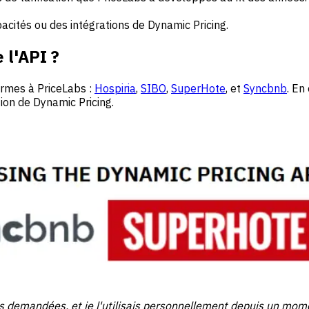
cités ou des intégrations de Dynamic Pricing.
 l'API ?
ormes à PriceLabs :
Hospiria
,
SIBO
,
SuperHote
, et
Syncbnb
. En
ution de Dynamic Pricing.
lus demandées, et je l'utilisais personnellement depuis un mom