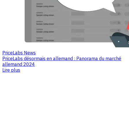
PriceLabs News
PriceLabs désormais en allemand : Panorama du marché
allemand 2024
Lire plus