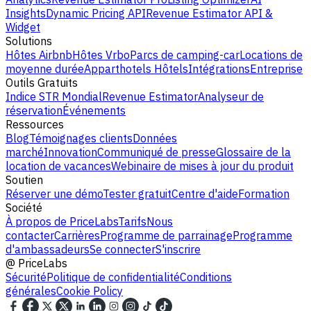
Insights
Dynamic Pricing API
Revenue Estimator API &
Widget
Solutions
Hôtes Airbnb
Hôtes Vrbo
Parcs de camping-car
Locations de
moyenne durée
Apparthotels
Hôtels
Intégrations
Entreprise
Outils Gratuits
Indice STR Mondial
Revenue Estimator
Analyseur de
réservation
Événements
Ressources
Blog
Témoignages clients
Données
marché
Innovation
Communiqué de presse
Glossaire de la
location de vacances
Webinaire de mises à jour du produit
Soutien
Réserver une démo
Tester gratuit
Centre d'aide
Formation
Société
À propos de PriceLabs
Tarifs
Nous
contacter
Carrières
Programme de parrainage
Programme
d'ambassadeurs
Se connecter
S'inscrire
@
PriceLabs
Sécurité
Politique de confidentialité
Conditions
générales
Cookie Policy