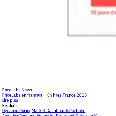
PriceLabs News
PriceLabs en français – Chiffres France 2023
Lire plus
Produits
Dynamic Pricing
Market Dashboards
Portfolio
Analytics
Revenue Estimator Pro
Listing Optimizer
AI