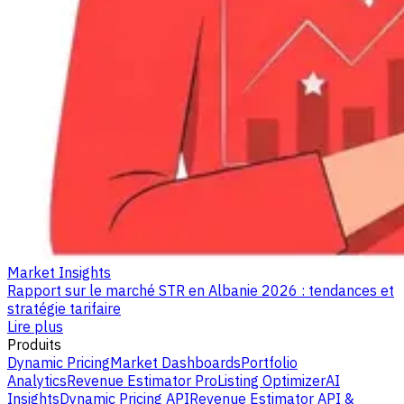
Market Insights
Rapport sur le marché STR en Albanie 2026 : tendances et
stratégie tarifaire
Lire plus
Produits
Dynamic Pricing
Market Dashboards
Portfolio
Analytics
Revenue Estimator Pro
Listing Optimizer
AI
Insights
Dynamic Pricing API
Revenue Estimator API &