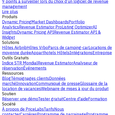
9 points à surveiller lors du choix d’un logiciel de revenue
management
Lire plus
Produits
Dynamic Pricing
Market Dashboards
Portfolio
Analytics
Revenue Estimator Pro
Listing Optimizer
AI
Insights
Dynamic Pricing API
Revenue Estimator API &
Widget
Solutions
Hôtes Airbnb
Hôtes Vrbo
Parcs de camping-car
Locations de
moyenne durée
Apparthotels
Hôtels
Intégrations
Entreprise
Outils Gratuits
Indice STR Mondial
Revenue Estimator
Analyseur de
réservation
Événements
Ressources
Blog
Témoignages clients
Données
marché
Innovation
Communiqué de presse
Glossaire de la
location de vacances
Webinaire de mises à jour du produit
Soutien
Réserver une démo
Tester gratuit
Centre d'aide
Formation
Société
À propos de PriceLabs
Tarifs
Nous
contacter
Carrières
Programme de parrainage
Programme