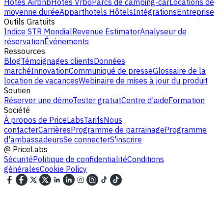
Hôtes Airbnb
Hôtes Vrbo
Parcs de camping-car
Locations de
moyenne durée
Apparthotels
Hôtels
Intégrations
Entreprise
Outils Gratuits
Indice STR Mondial
Revenue Estimator
Analyseur de
réservation
Événements
Ressources
Blog
Témoignages clients
Données
marché
Innovation
Communiqué de presse
Glossaire de la
location de vacances
Webinaire de mises à jour du produit
Soutien
Réserver une démo
Tester gratuit
Centre d'aide
Formation
Société
À propos de PriceLabs
Tarifs
Nous
contacter
Carrières
Programme de parrainage
Programme
d'ambassadeurs
Se connecter
S'inscrire
@
PriceLabs
Sécurité
Politique de confidentialité
Conditions
générales
Cookie Policy