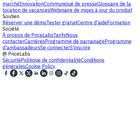
marché
Innovation
Communiqué de presse
Glossaire de la
location de vacances
Webinaire de mises à jour du produit
Soutien
Réserver une démo
Tester gratuit
Centre d'aide
Formation
Société
À propos de PriceLabs
Tarifs
Nous
contacter
Carrières
Programme de parrainage
Programme
d'ambassadeurs
Se connecter
S'inscrire
@
PriceLabs
Sécurité
Politique de confidentialité
Conditions
générales
Cookie Policy