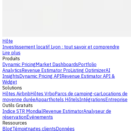
Hôte
Investissement locatif Lyon : tout savoir et comprendre
Lire plus
Produits
Dynamic Pricing
Market Dashboards
Portfolio
Analytics
Revenue Estimator Pro
Listing Optimizer
AI
Insights
Dynamic Pricing API
Revenue Estimator API &
Widget
Solutions
Hôtes Airbnb
Hôtes Vrbo
Parcs de camping-car
Locations de
moyenne durée
Apparthotels
Hôtels
Intégrations
Entreprise
Outils Gratuits
Indice STR Mondial
Revenue Estimator
Analyseur de
réservation
Événements
Ressources
Blog
Témoignages clients
Données