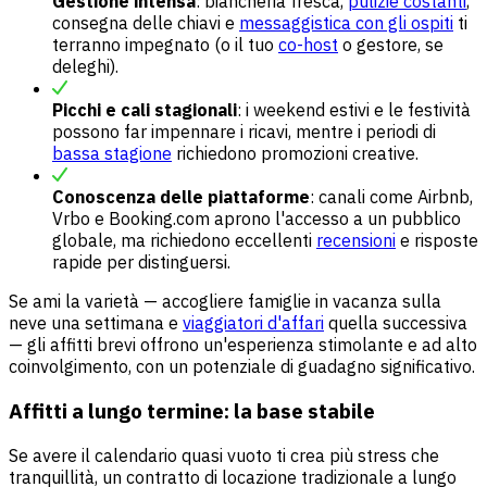
Gestione intensa
: biancheria fresca,
pulizie costanti
,
consegna delle chiavi e
messaggistica con gli ospiti
ti
terranno impegnato (o il tuo
co-host
o gestore, se
deleghi).
Picchi e cali stagionali
: i weekend estivi e le festività
possono far impennare i ricavi, mentre i periodi di
bassa stagione
richiedono promozioni creative.
Conoscenza delle piattaforme
: canali come Airbnb,
Vrbo e Booking.com aprono l'accesso a un pubblico
globale, ma richiedono eccellenti
recensioni
e risposte
rapide per distinguersi.
Se ami la varietà — accogliere famiglie in vacanza sulla
neve una settimana e
viaggiatori d'affari
quella successiva
— gli affitti brevi offrono un'esperienza stimolante e ad alto
coinvolgimento, con un potenziale di guadagno significativo.
Affitti a lungo termine: la base stabile
Se avere il calendario quasi vuoto ti crea più stress che
tranquillità, un contratto di locazione tradizionale a lungo