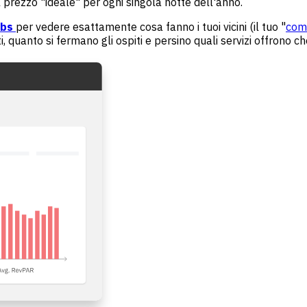
 il prezzo "ideale" per ogni singola notte dell'anno.
abs
per vedere esattamente cosa fanno i tuoi vicini (il tuo "
com
quanto si fermano gli ospiti e persino quali servizi offrono ch