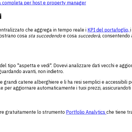
guida completa per host e property manager
i
entralizzato che aggrega in tempo reale i
KPI del portafoglio,
 mostrano cosa
sta succedendo
e cosa
succederà
, consentendo 
, del tipo "aspetta e vedi". Dovevi analizzare dati vecchi e aggi
uardando avanti, non indietro.
 grandi catene alberghiere e li ha resi semplici e accessibili p
eale per aggiornare automaticamente i tuoi prezzi, assicurandot
fre gratuitamente lo strumento
Portfolio Analytics
che tiene tr