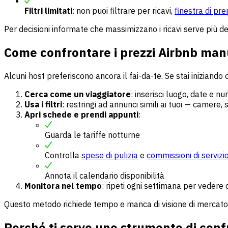
Filtri limitati
: non puoi filtrare per ricavi,
finestra di pr
Per decisioni informate che massimizzano i ricavi serve più del
Come confrontare i prezzi Airbnb ma
Alcuni host preferiscono ancora il fai-da-te. Se stai iniziand
Cerca come un viaggiatore
: inserisci luogo, date e nu
Usa i filtri
: restringi ad annunci simili ai tuoi — camere, s
Apri schede e prendi appunti
:
Guarda le tariffe notturne
Controlla
spese di pulizia
e
commissioni di servizi
Annota il calendario disponibilità
Monitora nel tempo
: ripeti ogni settimana per vedere 
Questo metodo richiede tempo e manca di visione di mercato
Perché ti serve uno strumento di conf