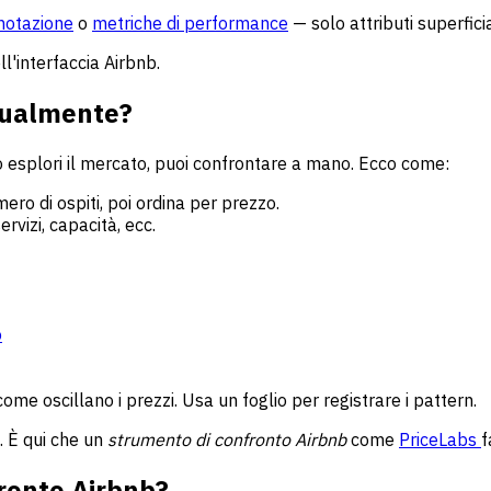
enotazione
o
metriche di performance
— solo attributi superficia
l'interfaccia Airbnb.
nualmente?
o o esplori il mercato, puoi confrontare a mano. Ecco come:
mero di ospiti, poi ordina per prezzo.
ervizi, capacità, ecc.
o
come oscillano i prezzi. Usa un foglio per registrare i pattern.
. È qui che un
strumento di confronto Airbnb
come
PriceLabs
f
ronto Airbnb?