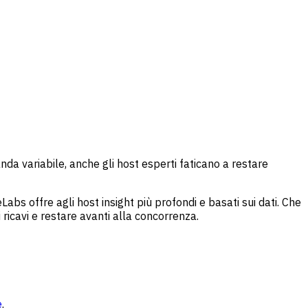
da variabile, anche gli host esperti faticano a restare
bs offre agli host insight più profondi e basati sui dati. Che
 ricavi e restare avanti alla concorrenza.
e
.