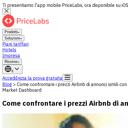
Ti presentiamo l'app mobile PriceLabs, ora disponibile su iOS
Prodotti
Soluzioni
Piani tariffari
Hotels
Impresa
Risorse
it
Accedi
Inizia la prova gratuita
Blog
>
Come confrontare i prezzi Airbnb di annunci simili co
Market Dashboard
Come confrontare i prezzi Airbnb di a