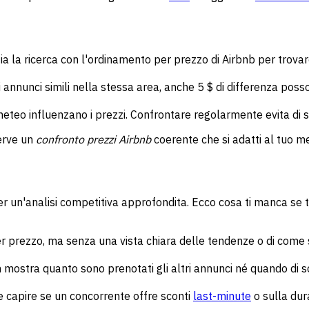
zia la ricerca con l'ordinamento per prezzo di Airbnb per trova
di annunci simili nella stessa area, anche 5 $ di differenza pos
 il meteo influenzano i prezzi. Confrontare regolarmente evita di
serve un
confronto prezzi Airbnb
coerente che si adatti al tuo m
r un'analisi competitiva approfondita. Ecco cosa ti manca se ti
er prezzo, ma senza una vista chiara delle tendenze o di come s
 mostra quanto sono prenotati gli altri annunci né quando di so
cile capire se un concorrente offre sconti
last-minute
o sulla dur