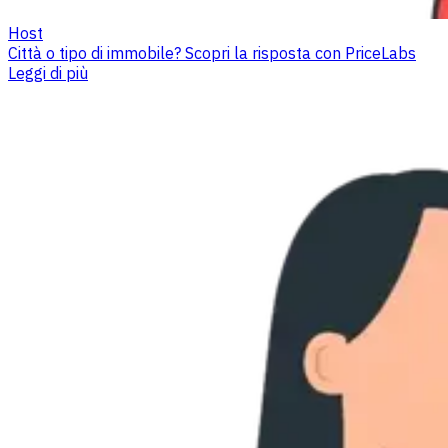
Host
Città o tipo di immobile? Scopri la risposta con PriceLabs
Leggi di più