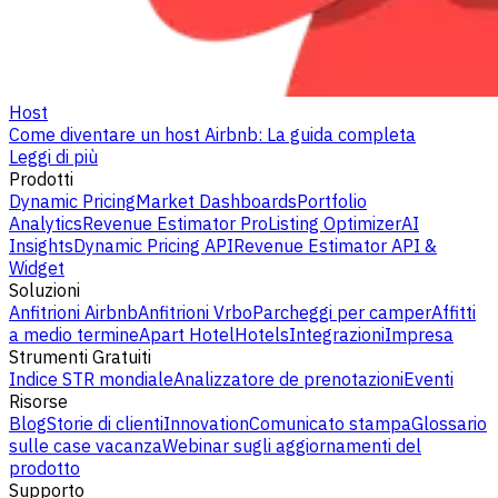
Host
Come diventare un host Airbnb: La guida completa
Leggi di più
Prodotti
Dynamic Pricing
Market Dashboards
Portfolio
Analytics
Revenue Estimator Pro
Listing Optimizer
AI
Insights
Dynamic Pricing API
Revenue Estimator API &
Widget
Soluzioni
Anfitrioni Airbnb
Anfitrioni Vrbo
Parcheggi per camper
Affitti
a medio termine
Apart Hotel
Hotels
Integrazioni
Impresa
Strumenti Gratuiti
Indice STR mondiale
Analizzatore de prenotazioni
Eventi
Risorse
Blog
Storie di clienti
Innovation
Comunicato stampa
Glossario
sulle case vacanza
Webinar sugli aggiornamenti del
prodotto
Supporto