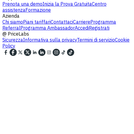
Prenota una demo
Inizia la Prova Gratuita
Centro
assistenza
Formazione
Azienda
Chi siamo
Piani tariffari
Contattaci
Carriere
Programma
Referral
Programma Ambassador
Accedi
Registrati
@
PriceLabs
Sicurezza
Informativa sulla privacy
Termini di servizio
Cookie
Policy