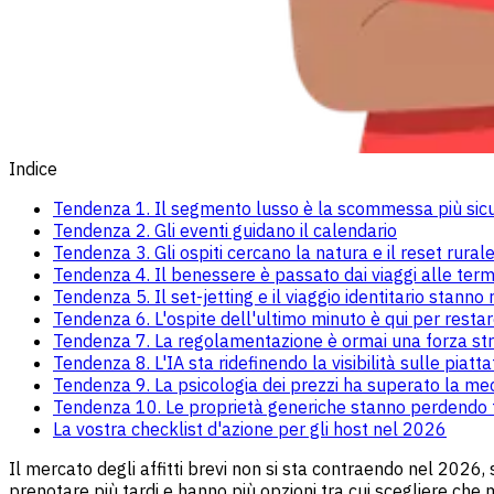
Indice
Tendenza 1. Il segmento lusso è la scommessa più sic
Tendenza 2. Gli eventi guidano il calendario
Tendenza 3. Gli ospiti cercano la natura e il reset rural
Tendenza 4. Il benessere è passato dai viaggi alle terme
Tendenza 5. Il set-jetting e il viaggio identitario stann
Tendenza 6. L'ospite dell'ultimo minuto è qui per resta
Tendenza 7. La regolamentazione è ormai una forza str
Tendenza 8. L'IA sta ridefinendo la visibilità sulle piat
Tendenza 9. La psicologia dei prezzi ha superato la mec
Tendenza 10. Le proprietà generiche stanno perdendo 
La vostra checklist d'azione per gli host nel 2026
Il mercato degli affitti brevi non si sta contraendo nel 2026, 
prenotare più tardi e hanno più opzioni tra cui scegliere che 