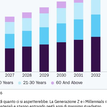
26
 di quanto ci si aspetterebbe. La Generazione Z e i Millennials
 materiali e stanno entrando negli anni di massimo guadagno.