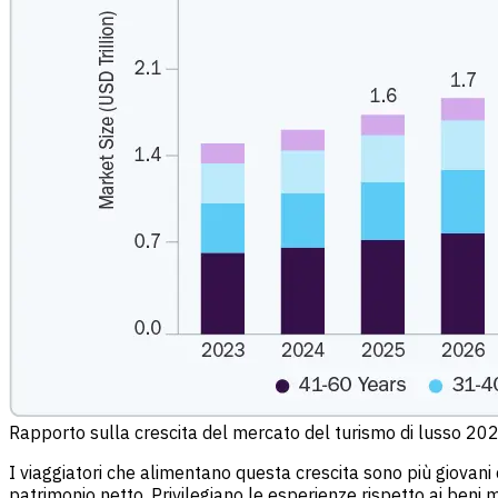
Rapporto sulla crescita del mercato del turismo di lusso 20
I viaggiatori che alimentano questa crescita sono più giovani
patrimonio netto. Privilegiano le esperienze rispetto ai beni