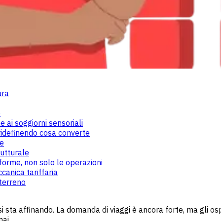
ura
e
 ai soggiorni sensoriali
o ridefinendo cosa converte
re
utturale
taforme, non solo le operazioni
canica tariffaria
terreno
si sta affinando. La domanda di viaggi è ancora forte, ma gli os
mai.