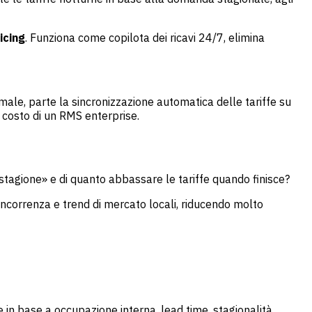
icing
. Funziona come copilota dei ricavi 24/7, elimina
imale, parte la sincronizzazione automatica delle tariffe su
 costo di un RMS enterprise.
tagione» e di quanto abbassare le tariffe quando finisce?
oncorrenza e trend di mercato locali, riducendo molto
in base a occupazione interna, lead time, stagionalità,