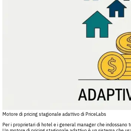
Motore di pricing stagionale adattivo di PriceLabs
Per i proprietari di hotel e i general manager che indossano t
Un motore di pricing stagionale adattivo è un sistema che us