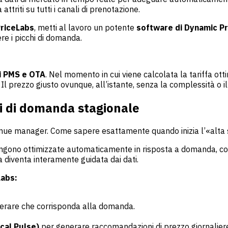
attriti su tutti i canali di prenotazione.
PriceLabs
, metti al lavoro un potente
software di Dynamic Pr
ere i picchi di domanda.
ni PMS e OTA
. Nel momento in cui viene calcolata la tariffa ott
l prezzo giusto ovunque, all’istante, senza la complessità o il
ni di domanda stagionale
enue manager. Come sapere esattamente quando inizia l’«alta s
e vengono ottimizzate automaticamente in risposta a domanda, c
gia diventa interamente guidata dai dati.
Labs:
perare che corrisponda alla domanda.
cal Pulse)
per generare raccomandazioni di prezzo giornaliere 