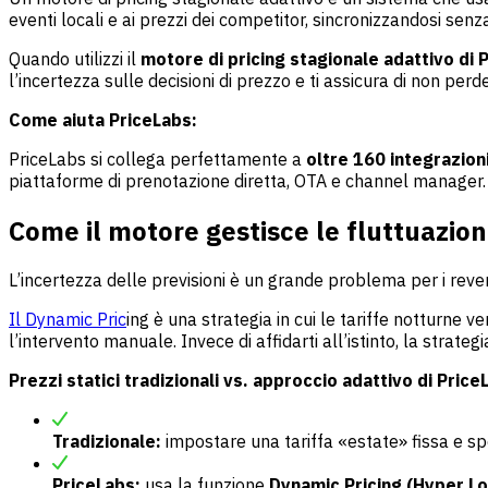
eventi locali e ai prezzi dei competitor, sincronizzandosi senza 
Quando utilizzi il
motore di pricing stagionale adattivo di 
l’incertezza sulle decisioni di prezzo e ti assicura di non perd
Come aiuta PriceLabs:
PriceLabs
si collega perfettamente a
oltre 160 integrazio
piattaforme di prenotazione diretta, OTA e channel manager. I
Come il motore gestisce le fluttuazio
L’incertezza delle previsioni è un grande problema per i rev
Il Dynamic Pric
ing è una strategia in cui le tariffe notturn
l’intervento manuale. Invece di affidarti all’istinto, la strate
Prezzi statici tradizionali vs. approccio adattivo di Price
Tradizionale:
impostare una tariffa «estate» fissa e s
PriceLabs:
usa la funzione
Dynamic Pricing (Hyper Lo