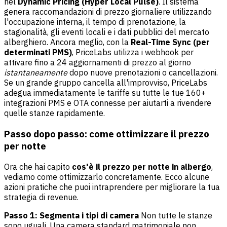
nel
Dynamic Pricing (Hyper Local Pulse)
. Il sistema
genera raccomandazioni di prezzo giornaliere utilizzando
l'occupazione interna, il tempo di prenotazione, la
stagionalità, gli eventi locali e i dati pubblici del mercato
alberghiero. Ancora meglio, con la
Real-Time Sync (per
determinati PMS)
, PriceLabs utilizza i webhook per
attivare fino a 24 aggiornamenti di prezzo al giorno
istantaneamente
dopo nuove prenotazioni o cancellazioni.
Se un grande gruppo cancella all'improvviso, PriceLabs
adegua immediatamente le tariffe su tutte le tue 160+
integrazioni PMS e OTA connesse per aiutarti a rivendere
quelle stanze rapidamente.
Passo dopo passo: come ottimizzare il prezzo
per notte
Ora che hai capito
cos'è il prezzo per notte in albergo
,
vediamo come ottimizzarlo concretamente. Ecco alcune
azioni pratiche che puoi intraprendere per migliorare la tua
strategia di revenue.
Passo 1: Segmenta i tipi di camera
Non tutte le stanze
sono uguali. Una camera standard matrimoniale non