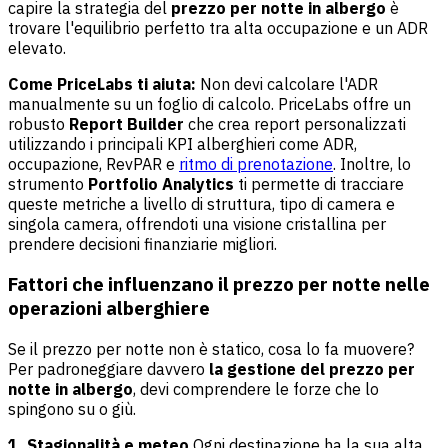
capire la strategia del
prezzo per notte in albergo
è
trovare l'equilibrio perfetto tra alta occupazione e un ADR
elevato.
Come PriceLabs ti aiuta:
Non devi calcolare l'ADR
manualmente su un foglio di calcolo. PriceLabs offre un
robusto
Report Builder
che crea report personalizzati
utilizzando i principali KPI alberghieri come ADR,
occupazione, RevPAR e
ritmo di prenotazione
. Inoltre, lo
strumento
Portfolio Analytics
ti permette di tracciare
queste metriche a livello di struttura, tipo di camera e
singola camera, offrendoti una visione cristallina per
prendere decisioni finanziarie migliori.
Fattori che influenzano il prezzo per notte nelle
operazioni alberghiere
Se il prezzo per notte non è statico, cosa lo fa muovere?
Per padroneggiare davvero
la gestione del prezzo per
notte in albergo
, devi comprendere le forze che lo
spingono su o giù.
1. Stagionalità e meteo
Ogni destinazione ha la sua alta