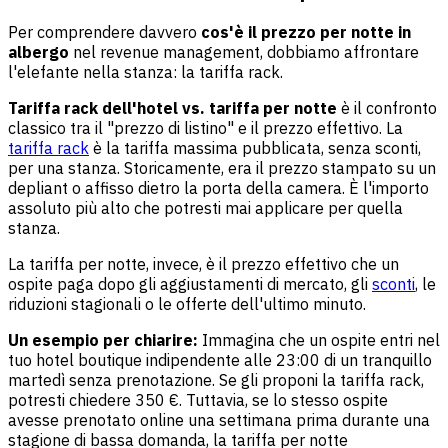
Per comprendere davvero
cos'è il prezzo per notte in
albergo
nel revenue management, dobbiamo affrontare
l'elefante nella stanza: la tariffa rack.
Tariffa rack dell'hotel vs. tariffa per notte
è il confronto
classico tra il "prezzo di listino" e il prezzo effettivo. La
tariffa rack
è la tariffa massima pubblicata, senza sconti,
per una stanza. Storicamente, era il prezzo stampato su un
depliant o affisso dietro la porta della camera. È l'importo
assoluto più alto che potresti mai applicare per quella
stanza.
La tariffa per notte, invece, è il prezzo effettivo che un
ospite paga dopo gli aggiustamenti di mercato, gli
sconti
, le
riduzioni stagionali o le offerte dell'ultimo minuto.
Un esempio per chiarire:
Immagina che un ospite entri nel
tuo hotel boutique indipendente alle 23:00 di un tranquillo
martedì senza prenotazione. Se gli proponi la tariffa rack,
potresti chiedere 350 €. Tuttavia, se lo stesso ospite
avesse prenotato online una settimana prima durante una
stagione di bassa domanda, la tariffa per notte