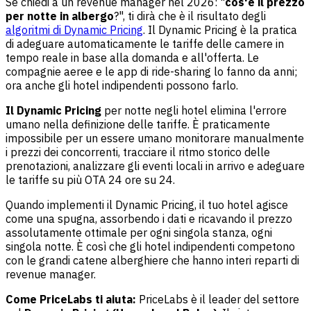
Se chiedi a un revenue manager nel 2026: "
cos'è il prezzo
per notte in albergo
?", ti dirà che è il risultato degli
algoritmi di Dynamic Pricing
. Il Dynamic Pricing è la pratica
di adeguare automaticamente le tariffe delle camere in
tempo reale in base alla domanda e all'offerta. Le
compagnie aeree e le app di ride-sharing lo fanno da anni;
ora anche gli hotel indipendenti possono farlo.
Il Dynamic Pricing
per notte negli hotel elimina l'errore
umano nella definizione delle tariffe. È praticamente
impossibile per un essere umano monitorare manualmente
i prezzi dei concorrenti, tracciare il ritmo storico delle
prenotazioni, analizzare gli eventi locali in arrivo e adeguare
le tariffe su più OTA 24 ore su 24.
Quando implementi il Dynamic Pricing, il tuo hotel agisce
come una spugna, assorbendo i dati e ricavando il prezzo
assolutamente ottimale per ogni singola stanza, ogni
singola notte. È così che gli hotel indipendenti competono
con le grandi catene alberghiere che hanno interi reparti di
revenue manager.
Come PriceLabs ti aiuta:
PriceLabs è il leader del settore