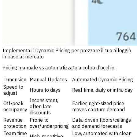
Implementa il Dynamic Pricing per prezzare il tuo alloggio
in base al mercato
Pricing manuale vs automatizzato a colpo d'occhio:
Dimension
Manual Updates
Automated Dynamic Pricing
Speed to
Hours to days
Real time, daily or intra-day
adjust
Inconsistent,
Off-peak
Earlier, right-sized price
often late
occupancy
moves capture demand
discounts
Revenue
Prone to
Data-driven floors/ceilings
protection
over/underpricing
and demand forecasts
Team time
Low, automated with clear
High, repetitive