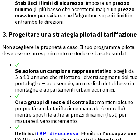
Stabilisci i limiti di sicurezza
: imposta un
prezzo
minimo
(il più basso che accetterai mai) e un
prezzo
massimo
per evitare che l'algoritmo superi i limiti in
entrambe le direzioni.
3. Progettare una strategia pilota di tariffazione
Non scegliere le proprietà a caso. Il tuo programma pilota
deve essere un esperimento metodico e basato sui dati.
Seleziona un campione rappresentativo
: scegli da
5 a 10 annunci che riflettano i diversi segmenti del tuo
portafoglio — ad esempio, un mix di chalet di lusso in
montagna e appartamenti urbani economici.
Crea gruppi di test e di controllo
: mantieni alcune
proprietà con la tariffazione manuale (controllo)
mentre sposti le altre ai prezzi dinamici (test) per
misurare il vero incremento.
Definisci
i KPI di successo
:
Monitora
l'occupazione
,
l'ADR
(tariffa media giornaliera) e la
finestra di