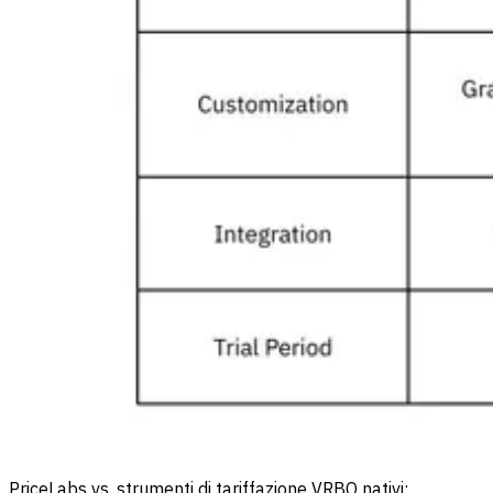
PriceLabs vs. strumenti di tariffazione VRBO nativi: