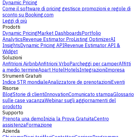
Dynamic Pricing
Come il software di pricing gestisce promozioni e regole di
sconto su Booking.com
Leggi di più
Prodotti
Dynamic Pricing
Market Dashboards
Portfolio
Analytics
Revenue Estimator Pro
Listing Optimizer
AI
Insights
Dynamic Pricing API
Revenue Estimator API &
Widget
Soluzioni
Anfitrioni Airbnb
Anfitrioni Vrbo
Parcheggi per camper
Affitti
a medio termine
Apart Hotel
Hotels
Integrazioni
Impresa
Strumenti Gratuiti
Indice STR mondiale
Analizzatore de prenotazioni
Eventi
Risorse
Blog
Storie di clienti
Innovation
Comunicato stampa
Glossario
sulle case vacanza
Webinar sugli aggiornamenti del
prodotto
Supporto
Prenota una demo
Inizia la Prova Gratuita
Centro
assistenza
Formazione
Azienda
Chi siamo
Piani tariffari
Contattaci
Carriere
Programma