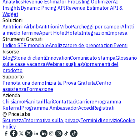
Analytics
Revenue Estimator Pro
Listing Optimizer
AI
Insights
Dynamic Pricing API
Revenue Estimator API &
Widget
Soluzioni
Anfitrioni Airbnb
Anfitrioni Vrbo
Parcheggi per camper
Affitti
a medio termine
Apart Hotel
Hotels
Integrazioni
Impresa
Strumenti Gratuiti
Indice STR mondiale
Analizzatore de prenotazioni
Eventi
Risorse
Blog
Storie di clienti
Innovation
Comunicato stampa
Glossario
sulle case vacanza
Webinar sugli aggiornamenti del
prodotto
Supporto
Prenota una demo
Inizia la Prova Gratuita
Centro
assistenza
Formazione
Azienda
Chi siamo
Piani tariffari
Contattaci
Carriere
Programma
Referral
Programma Ambassador
Accedi
Registrati
@
PriceLabs
Sicurezza
Informativa sulla privacy
Termini di servizio
Cookie
Policy