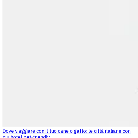
Dove viaggiare con il tuo cane o gatto: le città italiane con
più hotel pet-friendly