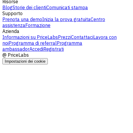
Risorse
Blog
Storie dei clienti
Comunicati stampa
Supporto
Prenota una demo
Inizia la prova gratuita
Centro
assistenza
Formazione
Azienda
Informazioni su PriceLabs
Prezzi
Contattaci
Lavora con
noi
Programma di referral
Programma
ambassador
Accedi
Registrati
@
PriceLabs
Impostazioni dei cookie