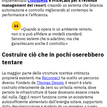
implementato
Cloudbeds
e PriceLabs per il revenue
management del resort
, creando un sistema che bilancia
automazione e controllo migliorando al contempo le
performance e l'efficienza.
«Quando si opera in un ambiente remoto,
non ci si può affidare ai modelli standard.
Servono sistemi che si adattino, ma che
garantiscano anche il controllo.»
Costruire ciò che in pochi oserebbero
tentare
La maggior parte delle strutture ricettive ottimizza
proprietà esistenti, ma
Reconnect
ha scelto un percorso
diverso. Fondato da
Thomas Despin
, il resort è stato
costruito interamente da zero su un'isola remota, dove
persino le infrastrutture di base dovevano essere create
dal nulla. Oggi il resort funziona come un ecosistema
autosufficiente alimentato dall'energia solare, supportato
dalla desalinizzazione e guidato da un impegno a lungo