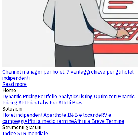
Channel manager per hotel: 7 vantaggi chiave per gli hotel
indipendenti
Read more
Home
Dynamic Pricing
Portfolio Analytics
Listing Optimizer
Dynamic
Pricing API
PriceLabs Per Affitti Brevi
Soluzioni
Hotel indipendenti
Aparthotel
B&B e locande
RV e
campeggi
Affitti a medio termine
Affitti a Breve Termine
Strumenti gratuiti
Indice STR mondiale