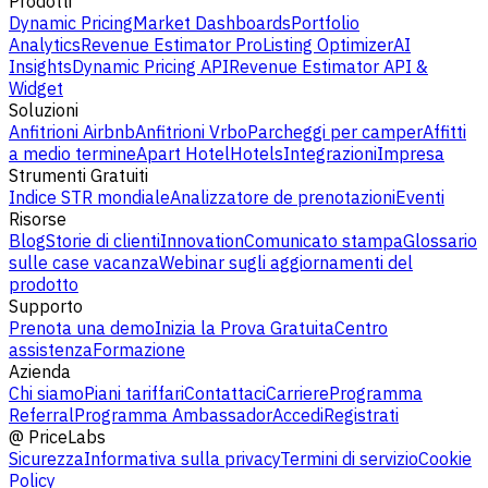
Prodotti
Dynamic Pricing
Market Dashboards
Portfolio
Analytics
Revenue Estimator Pro
Listing Optimizer
AI
Insights
Dynamic Pricing API
Revenue Estimator API &
Widget
Soluzioni
Anfitrioni Airbnb
Anfitrioni Vrbo
Parcheggi per camper
Affitti
a medio termine
Apart Hotel
Hotels
Integrazioni
Impresa
Strumenti Gratuiti
Indice STR mondiale
Analizzatore de prenotazioni
Eventi
Risorse
Blog
Storie di clienti
Innovation
Comunicato stampa
Glossario
sulle case vacanza
Webinar sugli aggiornamenti del
prodotto
Supporto
Prenota una demo
Inizia la Prova Gratuita
Centro
assistenza
Formazione
Azienda
Chi siamo
Piani tariffari
Contattaci
Carriere
Programma
Referral
Programma Ambassador
Accedi
Registrati
@
PriceLabs
Sicurezza
Informativa sulla privacy
Termini di servizio
Cookie
Policy