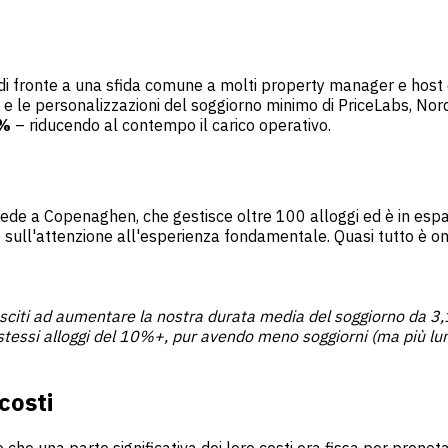
 di fronte a una sfida comune a molti property manager e host di
ing e le personalizzazioni del soggiorno minimo di PriceLabs, N
0%
– riducendo al contempo il carico operativo.
e a Copenaghen, che gestisce oltre 100 alloggi ed è in espans
e sull'attenzione all'esperienza fondamentale. Quasi tutto è on
iusciti ad aumentare la nostra durata media del soggiorno da 3,1
stessi alloggi del 10%+, pur avendo meno soggiorni (ma più lun
costi