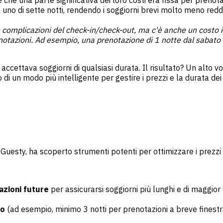
che una parte significativa dei loro costi era fissa per prenotaz
uno di sette notti, rendendo i soggiorni brevi molto meno reddit
e complicazioni del check-in/check-out, ma c'è anche un costo 
enotazioni. Ad esempio, una prenotazione di 1 notte dal sabato
ccettava soggiorni di qualsiasi durata. Il risultato? Un alto v
di un modo più intelligente per gestire i prezzi e la durata dei 
 Guesty
, ha scoperto strumenti potenti per ottimizzare i prezzi
azioni future
per assicurarsi soggiorni più lunghi e di maggior 
mo
(ad esempio, minimo 3 notti per prenotazioni a breve finestr