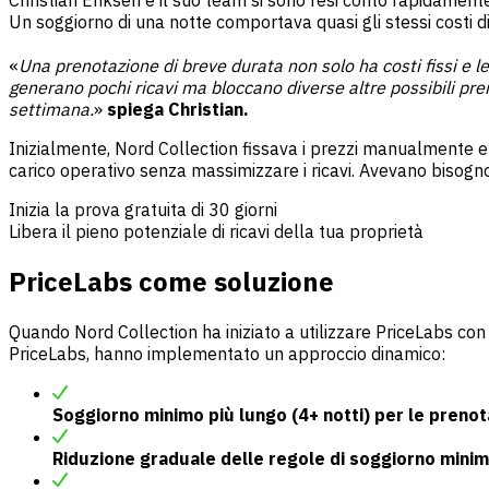
Christian Eriksen e il suo team si sono resi conto rapidamente 
Un soggiorno di una notte comportava quasi gli stessi costi di 
«
Una prenotazione di breve durata non solo ha costi fissi e l
generano pochi ricavi ma bloccano diverse altre possibili pr
settimana.
»
spiega Christian.
Inizialmente, Nord Collection fissava i prezzi manualmente e a
carico operativo senza massimizzare i ricavi. Avevano bisogno 
Inizia la prova gratuita di 30 giorni
Libera il pieno potenziale di ricavi della tua proprietà
PriceLabs come soluzione
Quando Nord Collection ha iniziato a utilizzare
PriceLabs con
PriceLabs, hanno implementato un approccio dinamico:
Soggiorno minimo più lungo (4+ notti) per le prenot
Riduzione graduale delle regole di soggiorno mini