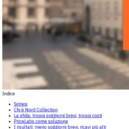
Indice
Sintesi
Chi è Nord Collection
La sfida: troppi soggiorni brevi, troppi costi
PriceLabs come soluzione
I risultati: meno soggiorni brevi, ricavi più alti