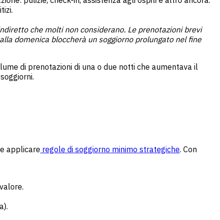
ione: pulizie, check-in, assistenza agli ospiti e altro ancora.
izi.
indiretto che molti non considerano. Le prenotazioni brevi
 alla domenica bloccherà un soggiorno prolungato nel fine
olume di prenotazioni di una o due notti che aumentava il
soggiorni.
 e applicare
regole di soggiorno minimo strategiche
. Con
valore.
a).