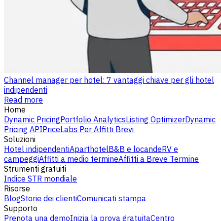
Channel manager per hotel: 7 vantaggi chiave per gli hotel
indipendenti
Read more
Home
Dynamic Pricing
Portfolio Analytics
Listing Optimizer
Dynamic
Pricing API
PriceLabs Per Affitti Brevi
Soluzioni
Hotel indipendenti
Aparthotel
B&B e locande
RV e
campeggi
Affitti a medio termine
Affitti a Breve Termine
Strumenti gratuiti
Indice STR mondiale
Risorse
Blog
Storie dei clienti
Comunicati stampa
Supporto
Prenota una demo
Inizia la prova gratuita
Centro