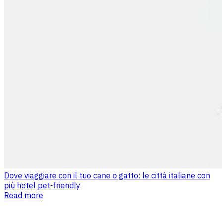
Dove viaggiare con il tuo cane o gatto: le città italiane con
più hotel pet-friendly
Read more