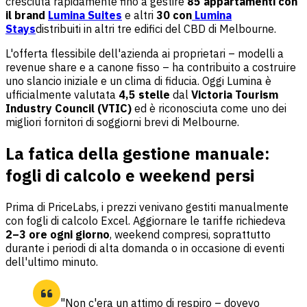
cresciuta rapidamente fino a gestire
85 appartamenti con
il brand
Lumina Suites
e altri
30 con
Lumina
Stays
distribuiti in altri tre edifici del CBD di Melbourne.
L'offerta flessibile dell'azienda ai proprietari – modelli a
revenue share e a canone fisso – ha contribuito a costruire
uno slancio iniziale e un clima di fiducia. Oggi Lumina è
ufficialmente valutata
4,5 stelle
dal
Victoria Tourism
Industry Council (VTIC)
ed è riconosciuta come uno dei
migliori fornitori di soggiorni brevi di Melbourne.
La fatica della gestione manuale:
fogli di calcolo e weekend persi
Prima di PriceLabs, i prezzi venivano gestiti manualmente
con fogli di calcolo Excel. Aggiornare le tariffe richiedeva
2–3 ore ogni giorno
, weekend compresi, soprattutto
durante i periodi di alta domanda o in occasione di eventi
dell'ultimo minuto.
"Non c'era un attimo di respiro – dovevo